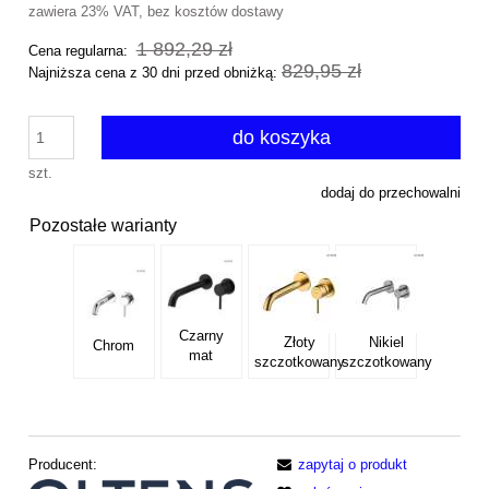
zawiera 23% VAT, bez kosztów dostawy
1 892,29 zł
Cena regularna:
829,95 zł
Najniższa cena z 30 dni przed obniżką:
do koszyka
szt.
dodaj do przechowalni
Pozostałe warianty
Czarny
Złoty
Nikiel
Chrom
mat
szczotkowany
szczotkowany
Producent:
zapytaj o produkt