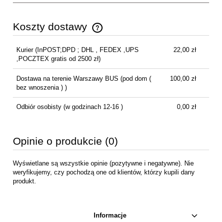
Koszty dostawy
Cena nie zawiera ewentualnych kosztów płatności
Kurier
(InPOST;DPD ; DHL , FEDEX ,UPS
22,00 zł
,POCZTEX gratis od 2500 zł)
Dostawa na terenie Warszawy BUS
(pod dom (
100,00 zł
bez wnoszenia ) )
Odbiór osobisty
(w godzinach 12-16 )
0,00 zł
Opinie o produkcie (0)
Wyświetlane są wszystkie opinie (pozytywne i negatywne). Nie
weryfikujemy, czy pochodzą one od klientów, którzy kupili dany
produkt.
Informacje