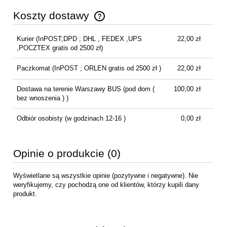
Koszty dostawy
Cena nie zawiera ewentualnych kosztów płatności
Kurier
(InPOST;DPD ; DHL , FEDEX ,UPS
22,00 zł
,POCZTEX gratis od 2500 zł)
Paczkomat
(InPOST ; ORLEN gratis od 2500 zł )
22,00 zł
Dostawa na terenie Warszawy BUS
(pod dom (
100,00 zł
bez wnoszenia ) )
Odbiór osobisty
(w godzinach 12-16 )
0,00 zł
Opinie o produkcie (0)
Wyświetlane są wszystkie opinie (pozytywne i negatywne). Nie
weryfikujemy, czy pochodzą one od klientów, którzy kupili dany
produkt.