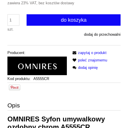
zawiera 23% VAT, bez kosztów dostawy
do koszyka
szt.
dodaj do przechowalni
Producent:
zapytaj o produkt
poleć znajomemu
dodaj opinię
Kod produktu:
A5555CR
Opis
OMNIRES Syfon umywalkowy
ozdobny chrom A5555CR