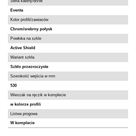
Seria kabiny/drzwi
Eventa
Kolor profili/zawiasów
Chrom/srebrny połysk
Powłoka na szkle
Active Shield
Wariant szkła
Szkło przezroczyste
Szerokość wejścia w mm
530
Wieszak na ręczik w komplecie
w kolorze profili
Listwa progowa
W komplecie