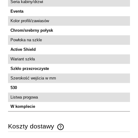
Seria kabiny/drzwi
Eventa
Kolor profili/zawiasów
Chrom/srebrny połysk
Powłoka na szkle
Active Shield
Wariant szkła
Szkło przezroczyste
Szerokość wejścia w mm
530
Listwa progowa
W komplecie
Koszty dostawy
Cena nie zawiera ewentualnych kosztów płatności