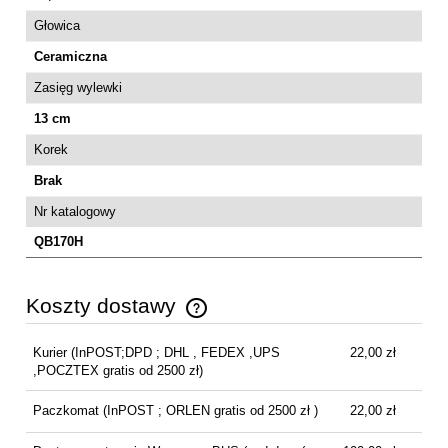
Głowica
Ceramiczna
Zasięg wylewki
13 cm
Korek
Brak
Nr katalogowy
QB170H
Koszty dostawy
Cena nie zawiera ewentualnych kosztów płatności
Kurier
(InPOST;DPD ; DHL , FEDEX ,UPS
22,00 zł
,POCZTEX gratis od 2500 zł)
Paczkomat
(InPOST ; ORLEN gratis od 2500 zł )
22,00 zł