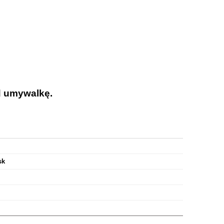
d umywalkę.
sk