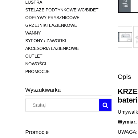
LUSTRA
STELAŻE PODTYNKOWE WC/BIDET
ODPŁYWY PRYSZNICOWE
GRZEJNIKI ŁAZIENKOWE
WANNY
SYFONY / ZAWORKI
AKCESORIA ŁAZIENKOWE
OUTLET
NOWOŚCI
PROMOCJE
Opis
Wyszukiwarka
KRZEM
bater
Umywalkę
Wymiar: 
Promocje
UWAGA: U