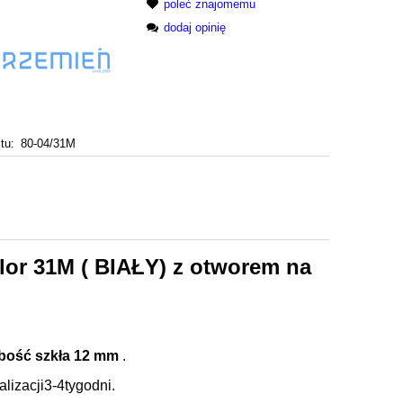
poleć znajomemu
dodaj opinię
tu:
80-04/31M
or 31M ( BIAŁY) z otworem na
ubość szkła 12 mm
.
izacji3-4tygodni.