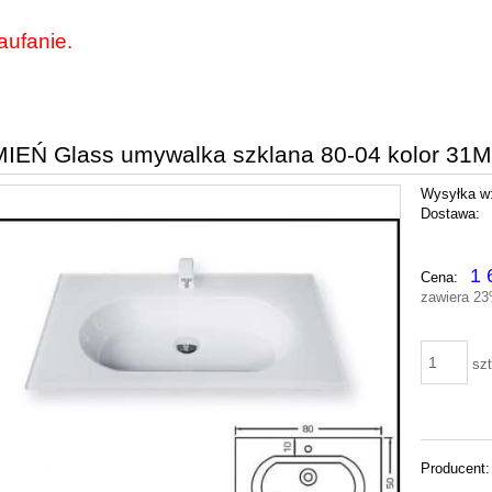
aufanie.
EŃ Glass umywalka szklana 80-04 kolor 31M
Wysyłka w
Dostawa:
Cena nie zawie
1 
Cena:
płatności
zawiera 2
szt
Producent: