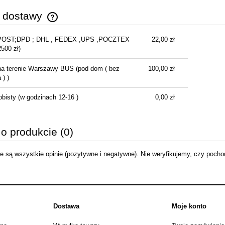
y dostawy
POST;DPD ; DHL , FEDEX ,UPS ,POCZTEX
22,00 zł
Cena nie zawiera ewentualnych kosztów
2500 zł)
płatności
na terenie Warszawy BUS
(pod dom ( bez
100,00 zł
) )
obisty
(w godzinach 12-16 )
0,00 zł
 o produkcie (0)
 są wszystkie opinie (pozytywne i negatywne). Nie weryfikujemy, czy pochodz
Dostawa
Moje konto