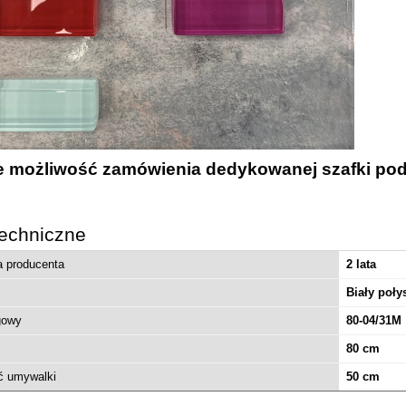
1 180,98 zł
ższa cena:
do koszyka
je możliwość zamówienia dedykowanej szafki po
echniczne
a producenta
2 lata
Biały poły
gowy
80-04/31M
80 cm
ć umywalki
50 cm