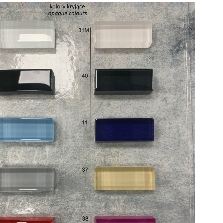
n CLEVER 2.0 bateria
a 3-otw czarny mat
AREX.4134BS
1 180,95 zł
1 875,00 zł
regularna: