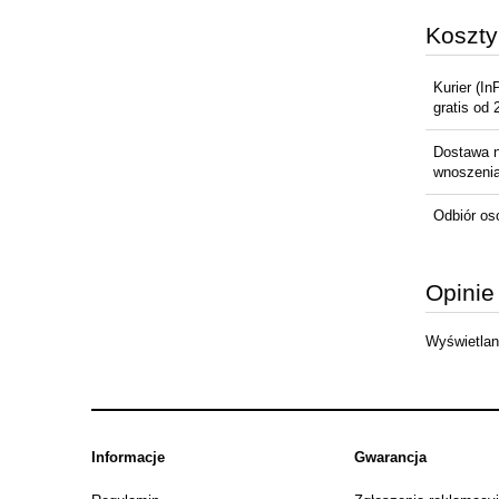
Koszt
Kurier
(In
gratis od 
Dostawa 
wnoszenia 
Odbiór os
Opinie
Wyświetlane
Informacje
Gwarancja