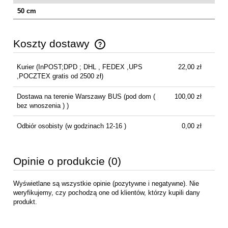
50 cm
Koszty dostawy
Cena nie zawiera ewentualnych kosztów płatności
Kurier
(InPOST;DPD ; DHL , FEDEX ,UPS
22,00 zł
,POCZTEX gratis od 2500 zł)
Dostawa na terenie Warszawy BUS
(pod dom (
100,00 zł
bez wnoszenia ) )
Odbiór osobisty
(w godzinach 12-16 )
0,00 zł
Opinie o produkcie (0)
Wyświetlane są wszystkie opinie (pozytywne i negatywne). Nie
weryfikujemy, czy pochodzą one od klientów, którzy kupili dany
produkt.