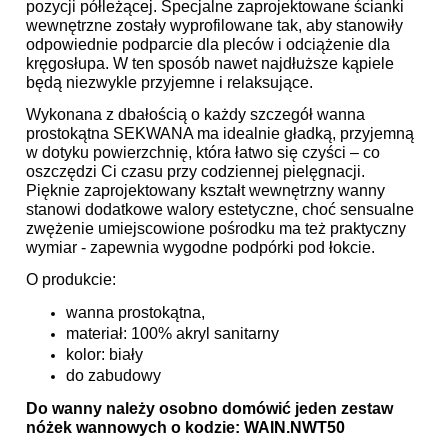
pozycji półleżącej. Specjalne zaprojektowane ścianki
wewnętrzne zostały wyprofilowane tak, aby stanowiły
odpowiednie podparcie dla pleców i odciążenie dla
kręgosłupa. W ten sposób nawet najdłuższe kąpiele
będą niezwykle przyjemne i relaksujące.
Wykonana z dbałością o każdy szczegół wanna
prostokątna SEKWANA ma idealnie gładką, przyjemną
w dotyku powierzchnię, która łatwo się czyści – co
oszczędzi Ci czasu przy codziennej pielęgnacji.
Pięknie zaprojektowany kształt wewnętrzny wanny
stanowi dodatkowe walory estetyczne, choć sensualne
zwężenie umiejscowione pośrodku ma też praktyczny
wymiar - zapewnia wygodne podpórki pod łokcie.
O produkcie:
wanna prostokątna,
materiał: 100% akryl sanitarny
kolor: biały
do zabudowy
Do wanny należy osobno domówić jeden zestaw
nóżek wannowych o kodzie:
WAIN.NWT50