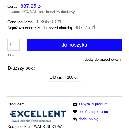
887,25 zł
Cena:
zawiera 23% VAT, bez kosztów dostawy
1 365,00 zł
Cena regularna:
887,25 zł
Najniższa cena z 30 dni przed obniżką:
do koszyka
szt.
dodaj do przechowalni
Dłuższy bok :
140 cm
160 cm
Producent:
zapytaj o produkt
poleć znajomemu
dodaj opinię
Kod produktu:
WAEX.SEK17WH