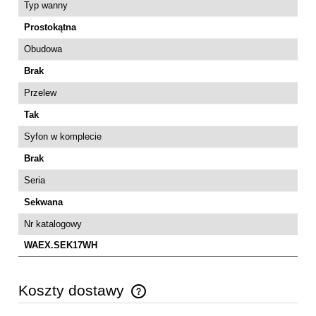
Typ wanny
Prostokątna
Obudowa
Brak
Przelew
Tak
Syfon w komplecie
Brak
Seria
Sekwana
Nr katalogowy
WAEX.SEK17WH
Koszty dostawy
Cena nie zawiera ewentualnych kosztów płatności