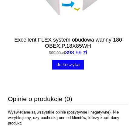
om
Excellent FLEX system obudowa wanny 180
Ex
OBEX.P.18X85WH
398,99 zł
569,99 zł
do koszyka
Opinie o produkcie (0)
Wyświetlane są wszystkie opinie (pozytywne i negatywne). Nie
weryfikujemy, czy pochodzą one od klientów, którzy kupili dany
produkt.