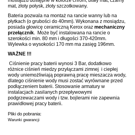
mosiądzu dostępne w kolorze chrom, biały mat, czarny
mat, złoty połysk, złoty szczotkowany.
Bateria pozwala na montaż na rancie wanny lub na
płytkach (o grubości do 40mm). Wykonana z mosiądzu,
posiada głowicę ceramiczną Kerox oraz
mechaniczny
przełącznik
. Może być instalowana na rancie o
szerokości min. 80 mm i długości 370-420mm.
Wylewka o wysokości 170 mm ma zasięg 196mm.
WAŻNE !!!
Ciśnienie pracy baterii wynosi 3 Bar, dodatkowo
różnice ciśnień miedzy przyłączami zimnej i ciepłej
wody uniemożliwiają poprawną pracę mieszacza wody,
dlatego ciśnienie wody musi zostać wyrównane przed
podłączeniem baterii. Stosowanie armatury w
instalacjach zasilanych przepływowymi
podgrzewaczami wody i tzw. bojlerami nie zapewnia
prawidłowej pracy baterii.
Pliki do pobrania:
Warunki gwarancji