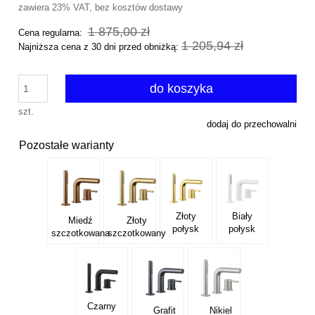
zawiera 23% VAT, bez kosztów dostawy
1 875,00 zł
Cena regularna:
1 205,94 zł
Najniższa cena z 30 dni przed obniżką:
do koszyka
szt.
dodaj do przechowalni
Pozostałe warianty
Złoty
Biały
Miedź
Złoty
połysk
połysk
szczotkowana
szczotkowany
Czarny
Grafit
Nikiel