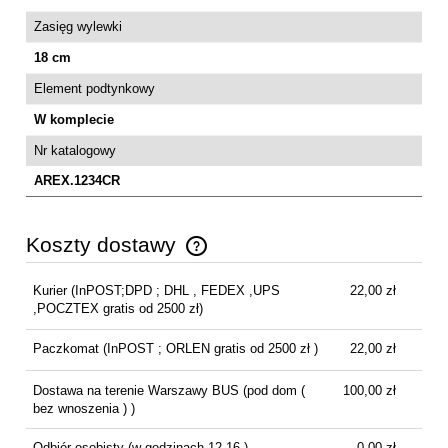
Zasięg wylewki
18 cm
Element podtynkowy
W komplecie
Nr katalogowy
AREX.1234CR
Koszty dostawy
Cena nie zawiera ewentualnych kosztów płatności
Kurier
(InPOST;DPD ; DHL , FEDEX ,UPS
22,00 zł
,POCZTEX gratis od 2500 zł)
Paczkomat
(InPOST ; ORLEN gratis od 2500 zł )
22,00 zł
Dostawa na terenie Warszawy BUS
(pod dom (
100,00 zł
bez wnoszenia ) )
Odbiór osobisty
(w godzinach 12-16 )
0,00 zł