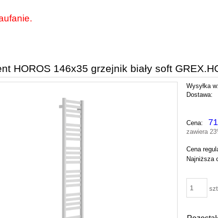
aufanie.
ent HOROS 146x35 grzejnik biały soft GREX.
Wysyłka w
Dostawa:
Ce
71
Cena:
pł
zawiera 2
Cena regul
Najniższa 
szt