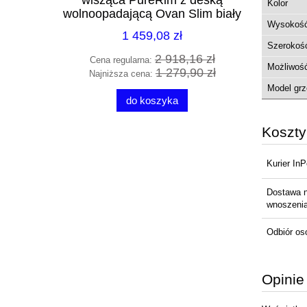
owalna z
wisząca PureRim z deską
PureRim 
Kolor
ły połysk
wolnoopadającą Ovan Slim biały
deską 
Wysokoś
.WH
42022000
1 459,08 zł
Szerokoś
1 zł
2 918,16 zł
Cena regularna:
Cena 
Możliwość
8 zł
1 279,90 zł
Najniższa cena:
Najni
Model grz
do koszyka
Koszt
Kurier In
Dostawa 
wnoszenia 
Odbiór os
Opinie