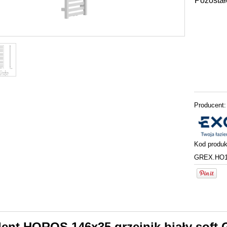
Pozostał
Producent:
Kod produk
GREX.HO1
lent HOROS 146x35 grzejnik biały sof