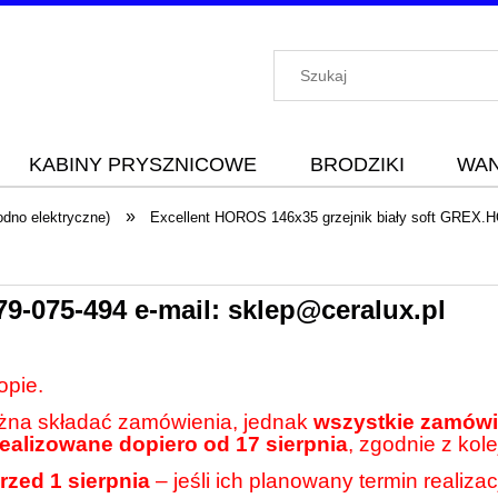
KABINY PRYSZNICOWE
BRODZIKI
WA
»
odno elektryczne)
Excellent HOROS 146x35 grzejnik biały soft GREX
79-075-494
e-mail:
sklep@ceralux.pl
opie.
ożna składać zamówienia, jednak
wszystkie zamówie
realizowane dopiero od 17 sierpnia
, zgodnie z kole
rzed 1 sierpnia
– jeśli ich planowany termin realiza