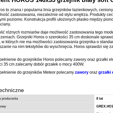
os to znana i popularna linia grzejników łazienkowych, cenion
ność zastosowania, niezależnie od stylu wnętrza. Produkty cech
mi poziomo. Konstrukcja profili ułożonych płasko między piono
ciany.
ść różnych rozmiarów daje możliwość zastosowania tego mode
zeniach. Grzejniki Horos o szerokości 35 cm doskonale sprawd
 w których nie ma możliwości zastosowania grzejnika o standa
zanie na nim tekstyliów do wyschnięcia. Horos sprawdzi się za
pełnienie do grzejników Horos polecamy zawory oraz grzałki el
ci 35 cm zalecamy dobór grzałek o mocy 400W.
pełnienie do grzejników Meteor polecamy
zawory
oraz
grzałki
echniczne
a producenta
8 lat
gowy
GREX.HO1
JOG miska WC wisząca