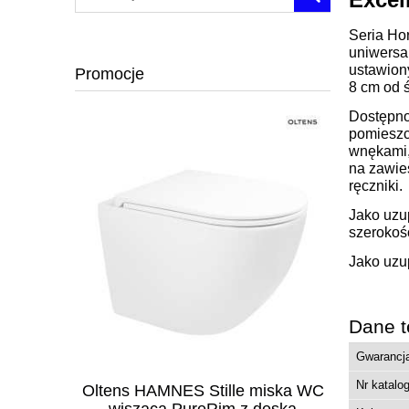
Seria Hor
uniwersal
ustawiony
Promocje
8 cm od ś
Dostępno
pomieszc
wnękami,
na zawies
ręczniki.
Jako uzu
szerokoś
Jako uzu
Dane t
Gwarancj
Nr katalo
umywalka
Oltens HAMNES Stille miska WC
Oltens 