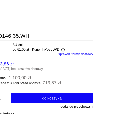
HO146.35.WH
:
3-4 dni
od 61,00 zł
- Kurier InPost/DPD
sprawdź formy dostawy
na nie zawiera ewentualnych kosztów
3,86 zł
atności
3% VAT, bez kosztów dostawy
1 100,00 zł
arna:
713,87 zł
cena z 30 dni przed obniżką:
do koszyka
.
dodaj do przechowalni