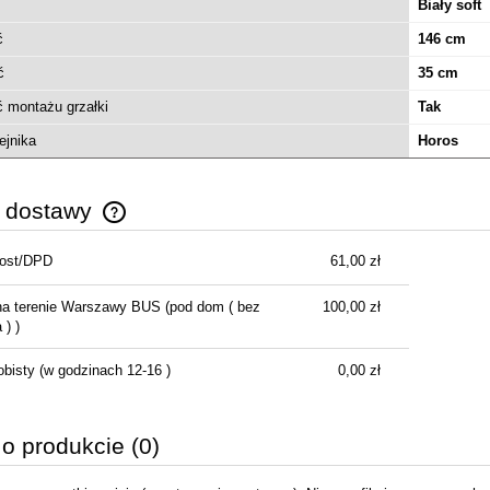
z powłoką SmartClean z
Biały soft
wolnoopadającą Slim
ć
146 cm
42505000
1 253,88 zł
ć
35 cm
2 507,76 zł
regularna:
 montażu grzałki
Tak
1 099,90 zł
ższa cena:
ejnika
Horos
do koszyka
y dostawy
Post/DPD
61,00 zł
Cena nie zawiera ewentualnych kosztów
płatności
na terenie Warszawy BUS
(pod dom ( bez
100,00 zł
) )
obisty
(w godzinach 12-16 )
0,00 zł
 o produkcie (0)