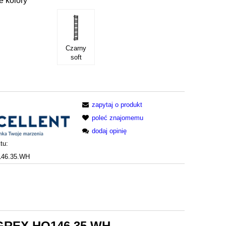
e kolory
Czarny
soft
zapytaj o produkt
poleć znajomemu
dodaj opinię
tu:
46.35.WH
t GREX.HO146.35.WH