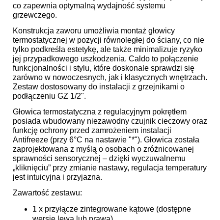
co zapewnia optymalną wydajność systemu
grzewczego.
Konstrukcja zaworu umożliwia montaż głowicy
termostatycznej w pozycji równoległej do ściany, co nie
tylko podkreśla estetykę, ale także minimalizuje ryzyko
jej przypadkowego uszkodzenia. Caldo to połączenie
funkcjonalności i stylu, które doskonale sprawdzi się
zarówno w nowoczesnych, jak i klasycznych wnętrzach.
Zestaw dostosowany do instalacji z grzejnikami o
podłączeniu GZ 1/2".
Głowica termostatyczna z regulacyjnym pokrętłem
posiada wbudowany niezawodny czujnik cieczowy oraz
funkcję ochrony przed zamrożeniem instalacji
Antifreeze (przy 6°C na nastawie "*"). Głowica została
zaprojektowana z myślą o osobach o zróżnicowanej
sprawności sensorycznej – dzięki wyczuwalnemu
„kliknięciu” przy zmianie nastawy, regulacja temperatury
jest intuicyjna i przyjazna.
Zawartość zestawu:
1 x przyłącze zintegrowane kątowe (dostępne
wersje lewa lub prawa)