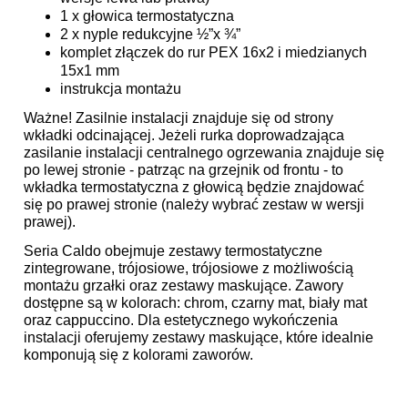
1 x głowica termostatyczna
2 x nyple redukcyjne ½”x ¾”
komplet złączek do rur PEX 16x2 i miedzianych
15x1 mm
instrukcja montażu
Ważne! Zasilnie instalacji znajduje się od strony
wkładki odcinającej. Jeżeli rurka doprowadzająca
zasilanie instalacji centralnego ogrzewania znajduje się
po lewej stronie - patrząc na grzejnik od frontu - to
wkładka termostatyczna z głowicą będzie znajdować
się po prawej stronie (należy wybrać zestaw w wersji
prawej).
Seria Caldo obejmuje zestawy termostatyczne
zintegrowane, trójosiowe, trójosiowe z możliwością
montażu grzałki oraz zestawy maskujące. Zawory
dostępne są w kolorach: chrom, czarny mat, biały mat
oraz cappuccino. Dla estetycznego wykończenia
instalacji oferujemy zestawy maskujące, które idealnie
komponują się z kolorami zaworów.