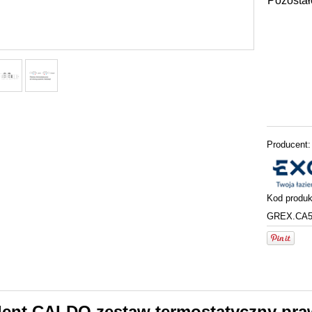
Pozostał
Producent:
Kod produk
GREX.CA5
lent CALDO zestaw termostatyczny pra