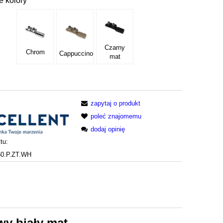
e kolory
Czarny
Chrom
Cappuccino
mat
zapytaj o produkt
poleć znajomemu
dodaj opinię
tu:
0.P.ZT.WH
wy biały mat