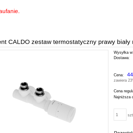
aufanie.
ent CALDO zestaw termostatyczny prawy biał
Wysyłka w
Dostawa:
Cena nie zawie
44
Cena:
płatności
zawiera 2
Cena regul
Najniższa 
szt