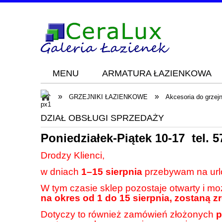
MENU
ARMATURA ŁAZIENKOWA
Blog
KONTAKT
»
»
GRZEJNIKI ŁAZIENKOWE
Akcesoria do grzej
DZIAŁ OBSŁUGI SPRZEDAŻY
Poniedziałek-Piątek 10-17 tel.
5
Drodzy Klienci,
w dniach
1–15 sierpnia
przebywam na url
W tym czasie sklep pozostaje otwarty i m
na okres od 1 do 15 sierpnia, zostaną z
Dotyczy to również zamówień złożonych
p