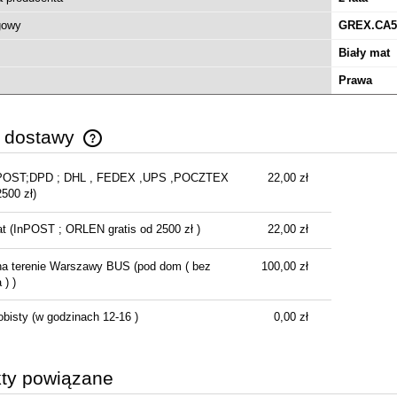
gowy
GREX.CA5
Biały mat
Prawa
y dostawy
POST;DPD ; DHL , FEDEX ,UPS ,POCZTEX
22,00 zł
Cena nie zawiera ewentualnych kosztów
2500 zł)
płatności
at
(InPOST ; ORLEN gratis od 2500 zł )
22,00 zł
na terenie Warszawy BUS
(pod dom ( bez
100,00 zł
) )
obisty
(w godzinach 12-16 )
0,00 zł
ty powiązane