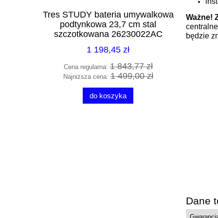
ins
0 zestaw
Tres STUDY bateria umywalkowa
Radaw
Ważne!
iały mat
podtynkowa 23,7 cm stal
140x9
centralne
.WH
szczotkowana 26230022AC
SD
będzie zn
1 198,45 zł
1 zł
1 843,77 zł
Cena regularna:
Cena 
9 zł
1 499,00 zł
Najniższa cena:
Najni
do koszyka
Dane t
Gwarancj