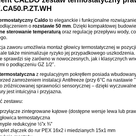
.CA50.P.ZT.WH
termostatyczny
Caldo
to eleganckie i funkcjonalne rozwiązani
odłączeniem o
rozstawie 50 mm
. Dzięki kompaktowej budowie
ne sterowanie temperaturą
oraz regulację przepływu wody, c
go.
ja zaworu umożliwia montaż głowicy termostatycznej w pozycji 
 ale także minimalizuje ryzyko jej przypadkowego uszkodzenia. C
e sprawdzi się zarówno w nowoczesnych, jak i klasycznych wnę
mi o podłączeniu GZ 1/2".
termostatyczna
z regulacyjnym pokrętłem posiada wbudowany 
rzed zamrożeniem instalacji Antifreeze (przy 6°C na nastawie "
o zróżnicowanej sprawności sensorycznej – dzięki wyczuwalnemu
ry jest intuicyjna i przyjazna.
ć zestawu:
 przyłącze zintegrowane kątowe (dostępne wersje lewa lub pra
 głowica termostatyczna
 nyple redukcyjne ½”x ¾”
plet złączek do rur PEX 16x2 i miedzianych 15x1 mm