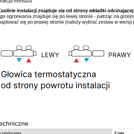
trukcja montażu
ay DOROS F brodzik
Zasilnie instalacji znajduje się od strony wkładki odcinającej
0 stone antracytowy
go ogrzewania znajduje się po lewej stronie - patrząc na grzejn
RF1490-01-64S
ajdować się po prawej stronie (należy wybrać zestaw w wersji 
1 044,01 zł
1 160,00 zł
regularna:
1 044,00 zł
ższa cena:
do koszyka
echniczne
a producenta
2 lata