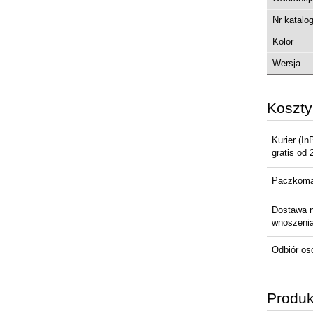
Nr katalo
Kolor
Wersja
Koszt
Kurier
(In
gratis od 
Paczkom
Dostawa 
wnoszenia 
Odbiór os
Produk