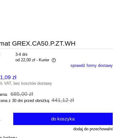
y mat GREX.CA50.P.ZT.WH
:
3-4 dni
od 22,00 zł
- Kurier
sprawdź formy dostawy
ra ewentualnych kosztów
1,09 zł
3% VAT, bez kosztów dostawy
685,00 zł
arna:
441,12 zł
cena z 30 dni przed obniżką:
do koszyka
.
dodaj do przechowalni