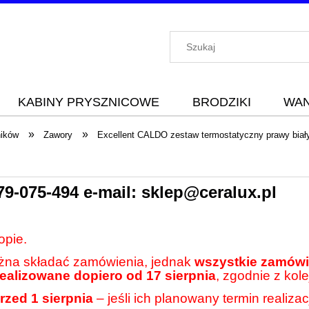
KABINY PRYSZNICOWE
BRODZIKI
WA
»
»
ników
Zawory
Excellent CALDO zestaw termostatyczny prawy bi
79-075-494
e-mail:
sklep@ceralux.pl
opie.
ożna składać zamówienia, jednak
wszystkie zamówie
realizowane dopiero od 17 sierpnia
, zgodnie z kole
rzed 1 sierpnia
– jeśli ich planowany termin realiza