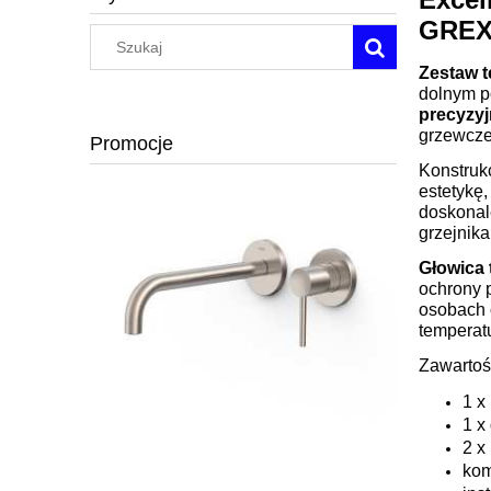
GREX
Zestaw 
dolnym p
precyzyj
grzewcze
Promocje
Konstrukc
estetykę,
doskonal
grzejnika
Głowica 
ochrony p
osobach 
temperatu
Zawartoś
1 x
1 x
2 x
kom