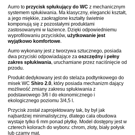
Aurro to
przycisk spłukujący do WC
z mechanicznym
systemem spłukiwania. Ma klasyczny, elegancki kształt,
a jego miękkie, zaokrąglone kształty świetnie
komponują się z pozostałymi produktami
zastosowanymi w łazience. Dzięki odpowiedniemu
wyprofilowaniu przycisków,
użytkowanie jest
wyjątkowo komfortowe
.
Aurro wykonany jest z tworzywa sztucznego, posiada
dwa przyciski odpowiadające za
oszczędny i pełny
zakres spłukiwania
, uruchamiane przez naciśnięcie od
przodu.
Produkt dedykowany jest do stelaża podtynkowego do
misek WC
Shiro 2.0
, który posiada mechanizm dający
możliwość zmiany zakresu spłukiwania z
podstawowego 3/6 l do ekonomicznego i
ekologicznego poziomu 3/4,5 l.
Przycisk został zaprojektowany tak, by był jak
najbardziej minimalistyczny, dlatego cała obudowa
wystaje tylko 6 mm ponad płytkę. Model dostępny jest w
czterech kolorach do wyboru: chrom, złoty, biały połysk
lub czarny mat.