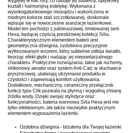
wygiętej w łuki rury, co nadaje jej subtelny, opływowy
kształt i harmonijną estetykę. Wykonana z
wysokogatunkowego mosiądzu i wykończona w
modnym kolorze stali szczotkowanej, doskonale
wpisuje się w nowoczesne aranżacje łazienkowe.
Model ten pochodzi z jubileuszowej, limitowanej serii
Hexa, będącej częścią prestiżowej kolekcji Silia.
Charakterystycznym elementem baterii jest
geometryczna dźwignia, ozdobiona precyzyjnie
wyfrezowanym wzorem, który subtelnie odbija światło,
tworząc efekt głębi i nadając jej niepowtarzalnego
charakteru. Praktyczne rozwiązania, takie jak ruchomy,
silikonowy aerator oraz system Anti-Calc w słuchawce
prysznicowej, ułatwiają utrzymanie produktu w
czystości i zapewniają komfort użytkowania.
Dodatkowo, mechaniczny, ceramiczny przełącznik
funkcji typu Clik pozwala na płynną i wygodną zmianę
źródła wody. Dzięki swojej stylistyce oraz
funkcjonalności, bateria wannowa Silia Hexa jest nie
tylko efektownym, ale także niezwykle praktycznym
elementem wyposażenia łazienki.
Ozdobna dźwignia - biżuteria dla Twojej łazienki