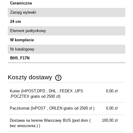
Ceramiczna
Zasięg wylewki
24 cm
Element podtynkowy
W komplecie
Nr katalogowy
BHS_F17N
Koszty dostawy
Cena nie zawiera ewentualnych kosztów płatności
Kurier
(InPOST;DPD ; DHL , FEDEX ,UPS
0,00 zł
,POCZTEX gratis od 2500 zł)
Paczkomat
(InPOST ; ORLEN gratis od 2500 zł )
0,00 zł
Dostawa na terenie Warszawy BUS
(pod dom (
100,00 zł
bez wnoszenia ) )