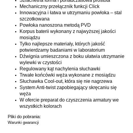
Szlachetna forma i ponadczasowa prostota
Mechaniczny przełącznik funkcji Click
Innowacyjna i łatwa w utrzymaniu powłoka – stal
szczotkowana
Powłoka nanoszona metodą PVD
Korpus baterii wykonany z najwyższej jakości
mosiądzu
Tylko najlepsze materiały, których jakość
potwierdzamy badaniami w laboratorium
Dźwignia umieszczona z boku ułatwia utrzymanie
wylewki w czystości
Regulowany kąt nachylenia słuchawki
Trwałe końcówki węża wykonane z mosiądzu
Słuchawka Cool-out, która się nie nagrzewa
System Anti-twist zapobiegający skręcaniu się
węża
W ofercie preparat do czyszczenia armatury we
wszystkich kolorach
Pliki do pobrania:
Warunki gwarancji