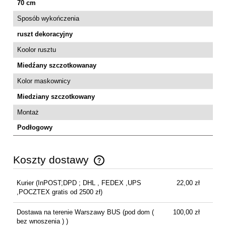
70 cm
Sposób wykończenia
ruszt dekoracyjny
Koolor rusztu
Miedźany szczotkowanay
Kolor maskownicy
Miedziany szczotkowany
Montaż
Podłogowy
Koszty dostawy
Cena nie zawiera ewentualnych kosztów płatności
Kurier
(InPOST;DPD ; DHL , FEDEX ,UPS
22,00 zł
,POCZTEX gratis od 2500 zł)
Dostawa na terenie Warszawy BUS
(pod dom (
100,00 zł
bez wnoszenia ) )