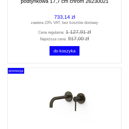
podtynkowa 17,7 cm chrom 26230021
733,14 zł
zawiera 23% VAT, bez kosztów dostawy
1 127,91 zł
Cena regularna:
917,00 zł
Najniższa cena:
do koszyka
promocja