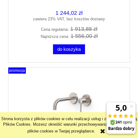
26230021VO
1 244,02 zł
zawiera 23% VAT, bez kosztów dostawy
1 913,88 zł
Cena regularna:
1 556,00 zł
Najniższa cena:
do koszyka
promocja
Strona korzysta z plików cookies w celu realizacji usług i zgodnie z Polityką
Plików Cookies. Możesz określić warunki przechowywania lub dostępu do
plików cookies w Twojej przeglądarce.