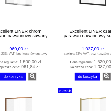
cellent LINER chrom
Excellent LINER cza
wan nawannowy suwany
parawan nawannowy s
140 KAEX.2920.1100.LP
110/140 KAEX.2930.11
960,00 zł
1 037,00 zł
a 23% VAT, bez kosztów dostawy
zawiera 23% VAT, bez kosztów 
1 500,00 zł
1 620,00
na regularna:
Cena regularna:
961,84 zł
1 037,00
ajniższa cena:
Najniższa cena:
do koszyka
do koszyka
promocja