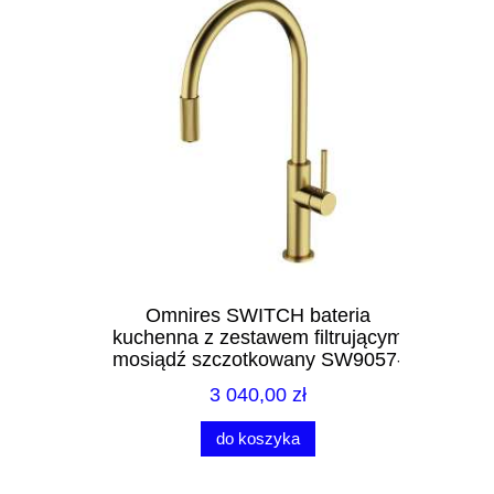
Excellen
liniowy 
ywalkowa
Omnires SWITCH bateria
złoty poł
15HGR
kuchenna z zestawem filtrującym
mosiądź szczotkowany SW9057-
FD1BSB
3 040,00 zł
Cena 
Najni
do koszyka