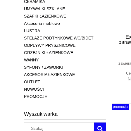
CERAMIKA
UMYWALKI SZKLANE
SZAFKI ŁAZIENKOWE
Akcesoria meblowe
LUSTRA
Ex
STELAŻE PODTYNKOWE WC/BIDET
para
ODPŁYWY PRYSZNICOWE
110/
GRZEJNIKI ŁAZIENKOWE
WANNY
zawier
SYFONY / ZAWORKI
Ce
AKCESORIA ŁAZIENKOWE
N
OUTLET
NOWOŚCI
PROMOCJE
promocja
Wyszukiwarka