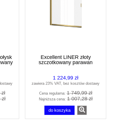
ołysk
Excellent LINER złoty
uwany
szczotkowany parawan
00.LP
nawannowy suwany 110/140
KAEX.2950.1100.LP
1 224,99 zł
dostawy
zawiera 23% VAT, bez kosztów dostawy
 zł
1 749,99 zł
Cena regularna:
 zł
1 007,28 zł
Najniższa cena:
do koszyka