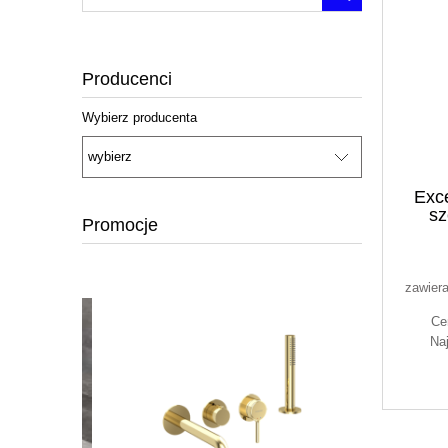
Producenci
Wybierz producenta
Exc
sz
Promocje
nawa
zawier
Ce
Na