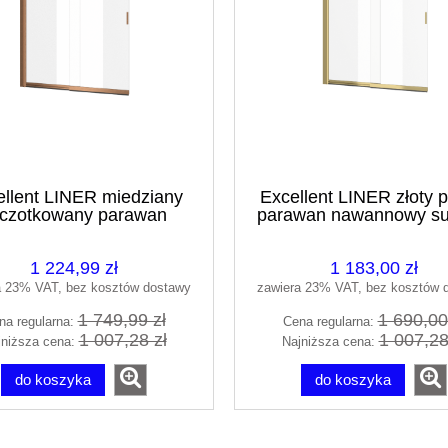
ellent LINER miedziany
Excellent LINER złoty p
czotkowany parawan
parawan nawannowy s
nnowy suwany 110/140
110/140 KAEX.2940.11
KAEX.2960.1100.LP
1 224,99 zł
1 183,00 zł
a 23% VAT, bez kosztów dostawy
zawiera 23% VAT, bez kosztów 
1 749,99 zł
1 690,00
na regularna:
Cena regularna:
1 007,28 zł
1 007,28
jniższa cena:
Najniższa cena:
do koszyka
do koszyka