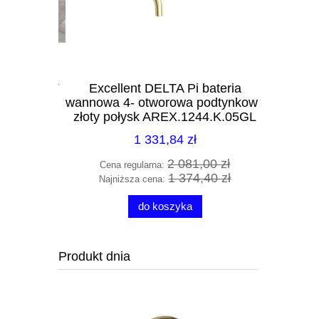
COMPACT
Excellent DELTA Pi bateria
Kohlman A
S99155-05
wannowa 4- otworowa podtynkowa
term
złoty połysk AREX.1244.K.05GL
szczo
1 331,84 zł
0 zł
2 081,00 zł
Cena regularna:
Cena 
0 zł
1 374,40 zł
Najniższa cena:
Najni
do koszyka
Produkt dnia