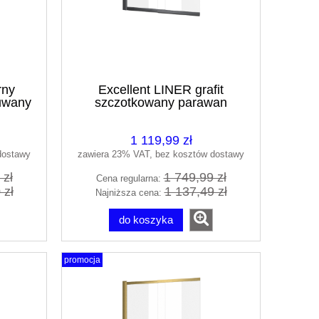
rny
Excellent LINER grafit
uwany
szczotkowany parawan
00.LP
nawannowy suwany 110/140
KAEX.2970.1100.LP
1 119,99 zł
dostawy
zawiera 23% VAT, bez kosztów dostawy
 zł
1 749,99 zł
Cena regularna:
 zł
1 137,49 zł
Najniższa cena:
do koszyka
promocja