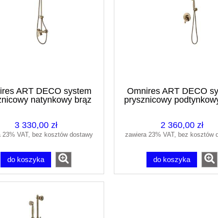
yntos F 160x70 brodzik
ento HKF16070-74
res ART DECO system
Omnires ART DECO s
1 748,00 zł
znicowy natynkowy brąz
prysznicowy podtynkow
antyczny AD5144BR
antyczny SYSAD26
1 943,00 zł
regularna:
1 748,69 zł
ższa cena:
3 330,00 zł
2 360,00 zł
a 23% VAT, bez kosztów dostawy
zawiera 23% VAT, bez kosztów 
do koszyka
do koszyka
do koszyka