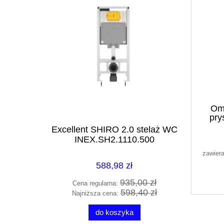
Omn
pry
An
Excellent SHIRO 2.0 stelaż WC
Deante SI
INEX.SH2.1110.500
z des
teria
szczo
ltrującym
zawier
 SW9057-
588,98 zł
935,00 zł
Cena regularna:
Cena 
598,40 zł
Najniższa cena:
Najni
do koszyka