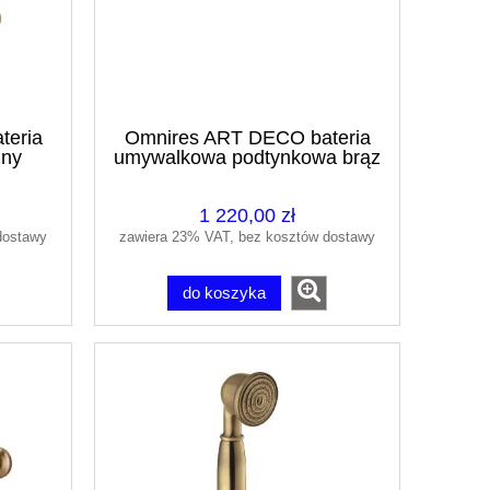
teria
Omnires ART DECO bateria
zny
umywalkowa podtynkowa brąz
antyczny AD5115BR
1 220,00 zł
dostawy
zawiera 23% VAT, bez kosztów dostawy
do koszyka