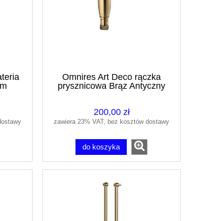
teria
Omnires Art Deco rączka
em
prysznicowa Brąz Antyczny
yczny
ARTDECO-RBR
200,00 zł
dostawy
zawiera 23% VAT, bez kosztów dostawy
do koszyka