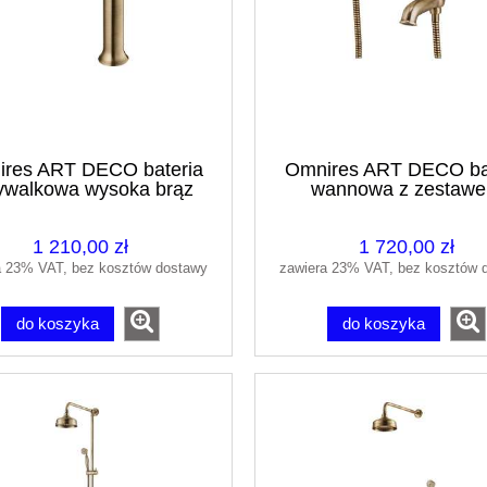
res ART DECO bateria
Omnires ART DECO ba
walkowa wysoka brąz
wannowa z zestaw
antyczny AD5112BR
prysznicowym brąz ant
AD5131BR
1 210,00 zł
1 720,00 zł
a 23% VAT, bez kosztów dostawy
zawiera 23% VAT, bez kosztów 
do koszyka
do koszyka