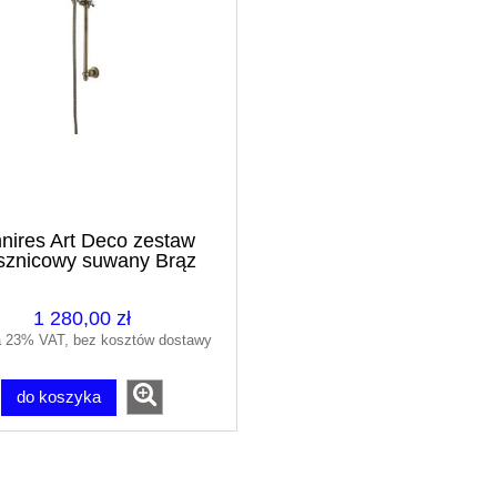
ires Art Deco zestaw
sznicowy suwany Brąz
tyczny ARTDECO-SBR
LIA zestaw prysznicowy
zczownicą fi 25 brąz
1 280,00 zł
tkowany NQS_C9YK
a 23% VAT, bez kosztów dostawy
2 799,00 zł
do koszyka
3 999,00 zł
regularna:
2 700,00 zł
ższa cena:
do koszyka