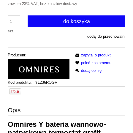
zawiera 23% VAT, bez kosztów dostawy
do koszyka
szt.
dodaj do przechowalni
Producent:
zapytaj o produkt
poleć znajomemu
dodaj opinię
Kod produktu:
Y1236ROGR
Opis
Omnires Y bateria wannowo-
natryskowa termostat grafit