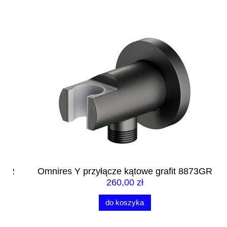
R
Omnires Y przyłącze kątowe grafit 8873GR
Om
260,00 zł
do koszyka