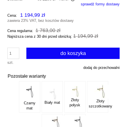
sprawdź formy dostawy
Cena nie zawiera ewentualnych kosztów płatności
1 194,99 zł
Cena:
zawiera 23% VAT, bez kosztów dostawy
1 763,00 zł
Cena regularna:
1 194,99 zł
Najniższa cena z 30 dni przed obniżką:
do koszyka
szt.
dodaj do przechowalni
Pozostałe warianty
Złoty
Złoty
Biały mat
Czarny
połysk
szczotkowany
mat