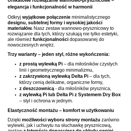
Unikatowe rozwiązanie wannowo-prysznicowe –
elegancja i funkcjonalność w harmonii
Odkryj
wyjątkowe połączenie
minimalistycznego
designu, subtelnej formy i wysokiej jakości
materiałów.
Nasz zestaw wannowo-prysznicowy to
rozwiązanie dla tych, którzy szukają nie tylko estetyki,
ale również
funkcjonalności
dopasowanej do
nowoczesnych wnętrz.
Trzy warianty – jeden styl, różne wykończenia:
z prostą wylewką Pi
– dla miłośników czystych
linii i geometrycznego minimalizmu,
z zakrzywioną wylewką Delta Pi
– dla tych,
którzy cenią delikatne, organiczne formy,
z deszczownicą
- dla miłośników prysznica,
z wylewką Pi lub Delta Pi z Systemem Dry Box
– styl i ochrona w jednym.
Elastyczność montażu – komfort w użytkowaniu
Dzięki
możliwości wyboru strony montażu
zarówno
wylewki, jak i uchwytu na słuchawkę prysznicową,
zestaw
z łatwością dopasujesz do układu swojej