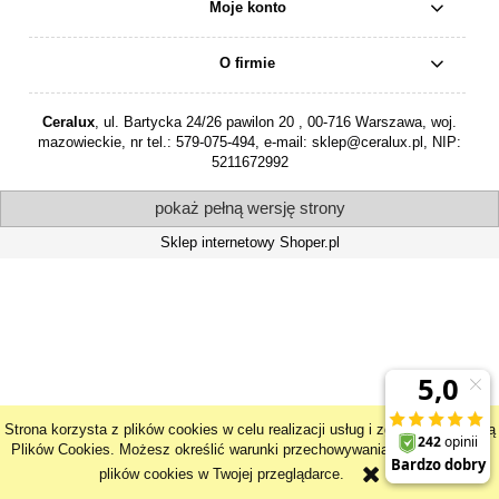
Moje konto
O firmie
Ceralux
, ul. Bartycka 24/26 pawilon 20 , 00-716 Warszawa, woj.
mazowieckie, nr tel.:
579-075-494
, e-mail:
sklep@ceralux.pl
, NIP:
5211672992
pokaż pełną wersję strony
Sklep internetowy Shoper.pl
Strona korzysta z plików cookies w celu realizacji usług i zgodnie z Polityką
Plików Cookies. Możesz określić warunki przechowywania lub dostępu do
plików cookies w Twojej przeglądarce.