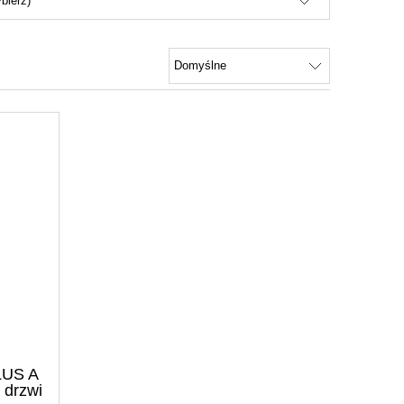
bierz)
LUS A
 drzwi