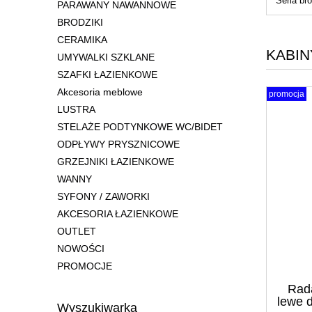
Seria bro
PARAWANY NAWANNOWE
BRODZIKI
CERAMIKA
KABIN
UMYWALKI SZKLANE
SZAFKI ŁAZIENKOWE
Akcesoria meblowe
promocja
LUSTRA
STELAŻE PODTYNKOWE WC/BIDET
ODPŁYWY PRYSZNICOWE
GRZEJNIKI ŁAZIENKOWE
WANNY
SYFONY / ZAWORKI
AKCESORIA ŁAZIENKOWE
OUTLET
NOWOŚCI
PROMOCJE
Rad
lewe 
Wyszukiwarka