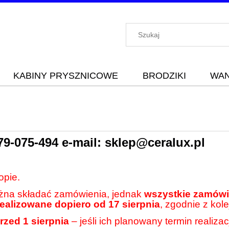
KABINY PRYSZNICOWE
BRODZIKI
WA
79-075-494
e-mail:
sklep@ceralux.pl
opie.
ożna składać zamówienia, jednak
wszystkie zamówie
realizowane dopiero od 17 sierpnia
, zgodnie z kole
rzed 1 sierpnia
– jeśli ich planowany termin realiza