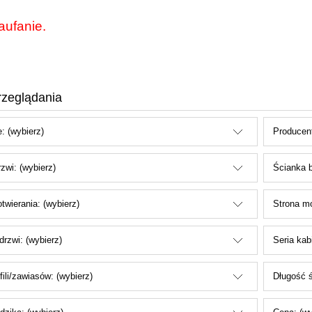
aufanie.
rzeglądania
: (wybierz)
Producent
zwi: (wybierz)
Ścianka b
twierania: (wybierz)
Strona mo
drzwi: (wybierz)
Seria kab
fili/zawiasów: (wybierz)
Długość ś