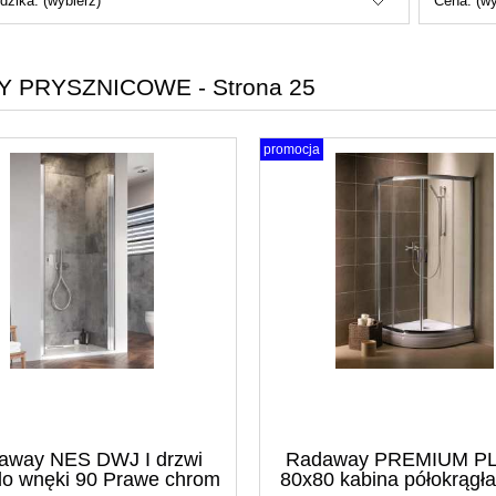
dzika: (wybierz)
Cena: (wy
Y PRYSZNICOWE - Strona 25
promocja
away NES DWJ I drzwi
Radaway PREMIUM P
do wnęki 90 Prawe chrom
80x80 kabina półokrągła