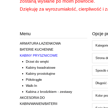
zostaną wysłane po moim powrocie.
Dziękuję za wyrozumiałość, cierpliwość i z
Menu
Opcje p
ARMATURA ŁAZIENKOWA
Kategorie
BATERIE KUCHENNE
KABINY PRYSZNICOWE
Strona dr
Drzwi do wnęki
Kabiny kwadratowe
Sposób o
Kabiny prostokątne
Półokrągłe
Długość 
Walk-In
Kabina z brodzikiem - zestawy
Kolor pro
AKCESORIA DO
KABIN/WANIEN/BATERII