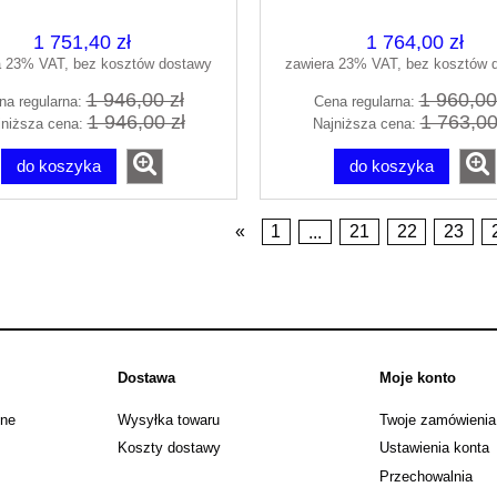
10026090-01-01R
suwane 30413-01-0
1 751,40 zł
1 764,00 zł
a 23% VAT, bez kosztów dostawy
zawiera 23% VAT, bez kosztów 
1 946,00 zł
1 960,00
na regularna:
Cena regularna:
1 946,00 zł
1 763,00
jniższa cena:
Najniższa cena:
do koszyka
do koszyka
«
1
...
21
22
23
Dostawa
Moje konto
jne
Wysyłka towaru
Twoje zamówienia
Koszty dostawy
Ustawienia konta
Przechowalnia