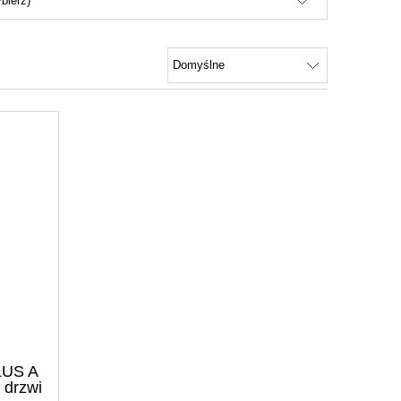
bierz)
LUS A
 drzwi