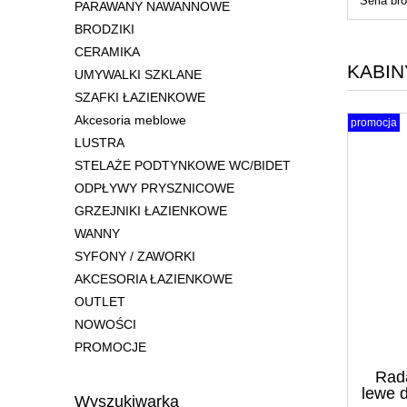
Seria bro
PARAWANY NAWANNOWE
BRODZIKI
CERAMIKA
KABIN
UMYWALKI SZKLANE
SZAFKI ŁAZIENKOWE
Akcesoria meblowe
promocja
LUSTRA
STELAŻE PODTYNKOWE WC/BIDET
ODPŁYWY PRYSZNICOWE
GRZEJNIKI ŁAZIENKOWE
WANNY
SYFONY / ZAWORKI
AKCESORIA ŁAZIENKOWE
OUTLET
NOWOŚCI
PROMOCJE
Rad
lewe 
Wyszukiwarka