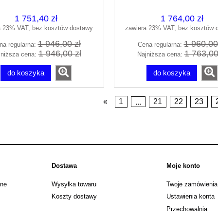
10026090-01-01R
suwane 30413-01-0
1 751,40 zł
1 764,00 zł
a 23% VAT, bez kosztów dostawy
zawiera 23% VAT, bez kosztów 
1 946,00 zł
1 960,00
na regularna:
Cena regularna:
1 946,00 zł
1 763,00
jniższa cena:
Najniższa cena:
do koszyka
do koszyka
«
1
...
21
22
23
Dostawa
Moje konto
jne
Wysyłka towaru
Twoje zamówienia
Koszty dostawy
Ustawienia konta
Przechowalnia