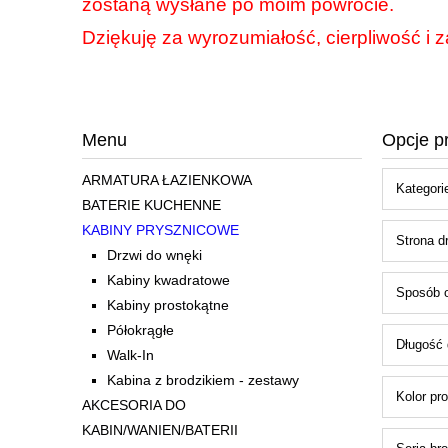
zostaną wysłane po moim powrocie.
Dziękuję za wyrozumiałość, cierpliwość i z
Menu
Opcje p
ARMATURA ŁAZIENKOWA
Kategorie
BATERIE KUCHENNE
KABINY PRYSZNICOWE
Strona dr
Drzwi do wnęki
Kabiny kwadratowe
Sposób o
Kabiny prostokątne
Półokrągłe
Długość 
Walk-In
Kabina z brodzikiem - zestawy
Kolor pro
AKCESORIA DO
KABIN/WANIEN/BATERII