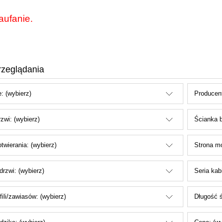
aufanie.
rzeglądania
: (wybierz)
Producent
zwi: (wybierz)
Ścianka b
twierania: (wybierz)
Strona mo
drzwi: (wybierz)
Seria kab
fili/zawiasów: (wybierz)
Długość ś