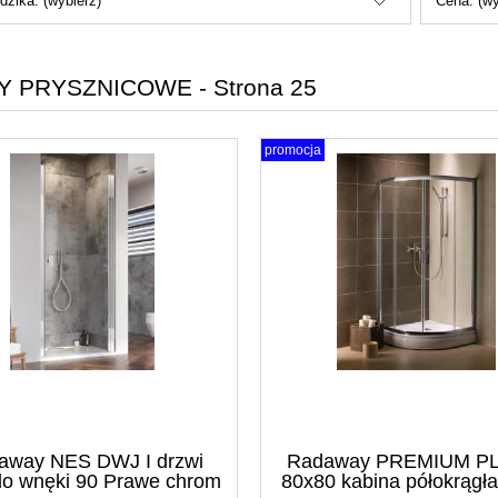
dzika: (wybierz)
Cena: (wy
Y PRYSZNICOWE - Strona 25
promocja
away NES DWJ I drzwi
Radaway PREMIUM P
do wnęki 90 Prawe chrom
80x80 kabina półokrągła