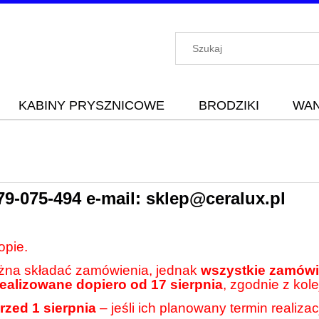
KABINY PRYSZNICOWE
BRODZIKI
WA
79-075-494
e-mail:
sklep@ceralux.pl
opie.
ożna składać zamówienia, jednak
wszystkie zamówie
realizowane dopiero od 17 sierpnia
, zgodnie z kole
rzed 1 sierpnia
– jeśli ich planowany termin realiza