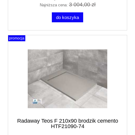
3 004,00 zł
Najniższa cena:
do koszyka
promocja
Radaway Teos F 210x90 brodzik cemento
HTF21090-74